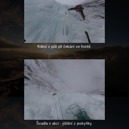
Kdesi v půli při čekání ve frontě.
Švadla v akci - jištění z jeskyňky.