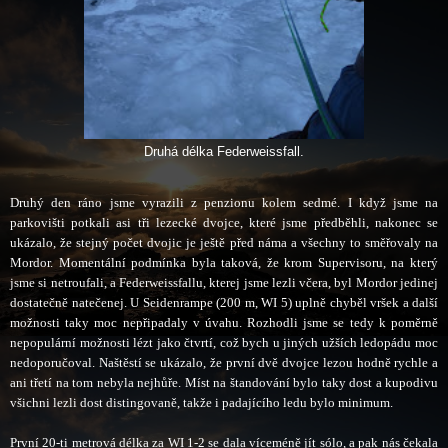
Druhá délka Federweissfall.
Druhý den ráno jsme vyrazili z penzionu kolem sedmé. I když jsme na
parkovišti potkali asi tři lezecké dvojce, které jsme předběhli, nakonec se
ukázalo, že stejný počet dvojic je ještě před náma a všechny to směřovaly na
Mordor. Momentální podmínka byla taková, že krom Supervisoru, na který
jsme si netroufali, a Federweissfallu, kterej jsme lezli včera, byl Mordor jedinej
dostatečně natečenej. U Seidenrampe (200 m, WI 5) uplně chyběl vršek a další
možnosti taky moc nepřipadaly v úvahu. Rozhodli jsme se tedy k poměrně
nepopulární možnosti lézt jako čtvrtí, což bych u jiných užších ledopádu moc
nedoporučoval. Naštěstí se ukázalo, že první dvě dvojce lezou hodně rychle a
ani třetí na tom nebyla nejhůře. Míst na štandování bylo taky dost a kupodivu
všichni lezli dost distingovaně, takže i padajícího ledu bylo minimum.
První 20-ti metrová délka za WI 1-2 se dala víceméně jít sólo, a pak nás čekala