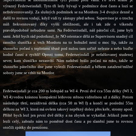
výrazný Federweissfall. Tyto tři ledy bývají v podmínce dost často a lozí se
nefrekventovaněji. Za slušných podmínek se na Mordoru 3-4 dvojice denně a
další to rovnou vzdají, když vidí ty zástupy před sebou. Supervisor je o trochu
míň frekventovaný díky vyšší obtížnosti, ale i tak zde o víkendu
pravděpodobně nebudete sami. Na Federweissfall, náš páteční cíl, jsme byli
sami. Ještě bych rád podotknul, že NO orientace dělá ze Supervisoru snadný cíl
ranního sluníčka a vrch Mordoru na to bohužel není o moc líp, takže za
slunného počasí s teplotami těsně pod nulou tam určitě nelezte a nebo buďte
hodně časní a rychlí! Oproti tomu, Federweissfall je nefalšovanej studenej
sever, kam sluníčko nezasvítí. Nám naštěstí hrálo počasí na ruku, takže se
slunného pátečního dne jsme vylezli Federweissfall a během zatažené/mlžné
soboty jsme se vrhli na Mordor.
Federweissfall je cca 200 m ledopád za WI 4. První dvě cca 55m délky (WI 3,
WI 4) vedou krásnou kompaktní ledovou stěnou viditelnou už z dálky. Potom
následuje třetí, nezáživná délka (cca 50 m WI I) a končí se poslední 55m
délkou za WI 3, která má ovšem takový nepěkný dolez přes keře, stromy apod.
Příště bych lezl jen první dvě délky a na zbytek se vykašlal. Jelikož jsme to
lezli celý, zabralo nám to poměrně dost času a po slanění jsme to rovnou
otočili zpátky do penzionu.