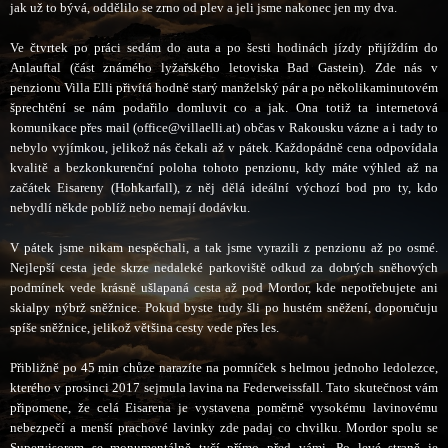
jak už to bývá, oddělilo se zrno od plev a jeli jsme nakonec jen my dva.
Ve čtvrtek po práci sedám do auta a po šesti hodinách jízdy přijíždím do
Anlauftal (část známého lyžařského letoviska Bad Gastein). Zde nás v
penzionu Villa Elli přivítá hodně starý manželský pár a po několikaminutovém
šprechtění se nám podařilo domluvit co a jak. Ona totiž ta internetová
komunikace přes mail (office@villaelli.at) občas v Rakousku vázne a i tady to
nebylo vyjímkou, jelikož nás čekali až v pátek. Každopádně cena odpovídala
kvalitě a bezkonkurenční poloha tohoto penzionu, kdy máte výhled až na
začátek Eisareny (Hohkarfall), z něj dělá ideální výchozí bod pro ty, kdo
nebydlí někde poblíž nebo nemají dodávku.
V pátek jsme nikam nespěchali, a tak jsme vyrazili z penzionu až po osmé.
Nejlepší cesta jede skrze nedaleké parkoviště odkud za dobrých sněhových
podmínek vede krásně ušlapaná cesta až pod Mordor, kde nepotřebujete ani
skialpy nýbrž sněžnice. Pokud byste tudy šli po hustém sněžení, doporučuju
spíše sněžnice, jelikož většina cesty vede přes les.
Přibližně po 45 min chůze narazíte na pomníček s helmou jednoho ledolezce,
kterého v prosinci 2017 sejmula lavina na Federweissfall. Tato skutečnost vám
připomene, že celá Eisarena je vystavena poměrně vysokému lavinovému
nebezpečí a menší prachové lavinky zde padaj co chvilku.
Mordor spolu se
Supervisorem se monumentálně tyčí přímo před vámi. Po levé straně je