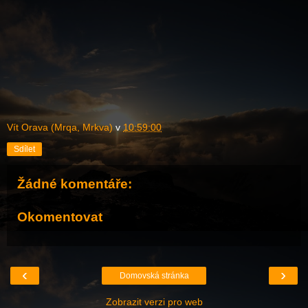
Vít Orava (Mrqa, Mrkva)
v
10:59:00
Sdílet
Žádné komentáře:
Okomentovat
‹
›
Domovská stránka
Zobrazit verzi pro web