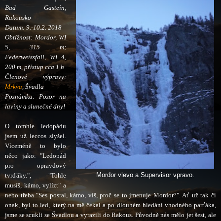
Bad Gastein,
Rakousko
Datum
:
9.-10
.
2
. 2018
Obtížnost
: Mordor, WI
5, 315 m;
Federweissfall, WI 4,
200 m, přístup cca 1 h
Členové výpravy:
Mrkva
,
Švadla
Poznámka: Pozor na
laviny a slunečné dny!
O tomhle ledopádu
jsem už leccos slyšel.
Víceméně to bylo
něco jako: "Ledopád
pro opravdový
tvrďáky.", "Tohle
Mordor vlevo a Supervisor vpravo.
musíš, kámo, vylízt" a
nebo třeba "Ses posral, kámo, víš, proč se to jmenuje Mordor?". Ať už tak či
onak, byl to led, který na mě čekal a po dlouhém hledání vhodného parťáka,
jsme se scukli se Švadlou a vyrazili do Rakous. Původně nás
mělo jet šest, ale