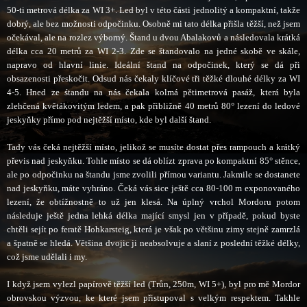
50-ti metrová délka za WI 3+. Led byl v této části jednolitý a kompaktní, takže
dobrý, ale bez možnosti odpočinku. Osobně mi tato délka přišla těžší, než jsem
očekával, ale na rozlez výborný. Štand u dvou Abalakovů a následovala krátká
délka cca 20 metrů za WI 2-3. Zde se štandovalo na jedné skobě ve skále,
napravo od hlavní linie. Ideální štand na odpočinek, který se dá při
obsazenosti přeskočit. Odsud nás čekaly klíčové tři těžké dlouhé délky za WI
4-5. Hned ze śtandu na nás čekala kolmá pětimetrová pasáž, která byla
zlehčená květákovitým ledem, a pak přibližně 40 metrů 80° lezení do ledové
jeskyňky přímo pod nejtěžší místo, kde byl další štand.
Tady vás čeká nejtěžší místo, jelikož se musíte dostat přes rampouch a krátký
převis nad jeskyňku. Tohle místo se dá oblízt zprava po kompaktní 85° stěnce,
ale po odpočinku na štandu jsme zvolili přímou variantu. Jakmile se dostanete
nad jeskyňku, máte vyhráno. Čeká vás sice ještě cca 80-100 m exponovaného
lezení, že obtížnostně to už jen klesá. Na úplný vrchol Mordoru potom
následuje ještě jedna lehká délka mající smysl jen v případě, pokud byste
chtěli sejít po feratě Hohkarsteig, která je však po většinu zimy stejně zamrzlá
a špatně se hledá. Většina dvojic ji neabsolvuje a slaní z poslední těžké délky,
což jsme udělali i my.
I když jsem vylezl papírově těžší led (Trůn, 250m, WI 5+), byl pro mě Mordor
obrovskou výzvou, ke které jsem přistupoval s velkým respektem. Takhle