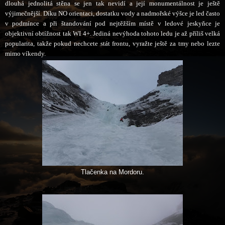
dlouhá jednolitá stěna se jen tak nevidí a její monumentálnost je ještě
výjimečnější. Díku NO orientaci, dostatku vody a nadmořské výšce je led často
v podmínce a při štandování pod nejtěžším místě v ledové jeskyňce je
objektivní obtížnost tak WI 4+. Jediná nevýhoda tohoto ledu je až příliš velká
popularita, takže pokud nechcete stát frontu, vyražte ještě za tmy nebo lezte
mimo víkendy.
Tlačenka na Mordoru.