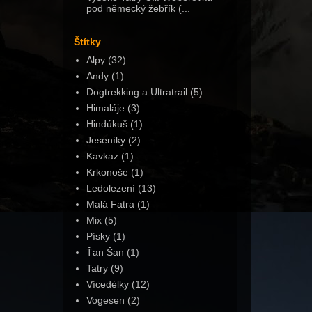
pod německý žebřík (...
Štítky
Alpy
(32)
Andy
(1)
Dogtrekking a Ultratrail
(5)
Himaláje
(3)
Hindúkuš
(1)
Jeseníky
(2)
Kavkaz
(1)
Krkonoše
(1)
Ledolezení
(13)
Malá Fatra
(1)
Mix
(5)
Písky
(1)
Ťan Šan
(1)
Tatry
(9)
Vícedélky
(12)
Vogesen
(2)