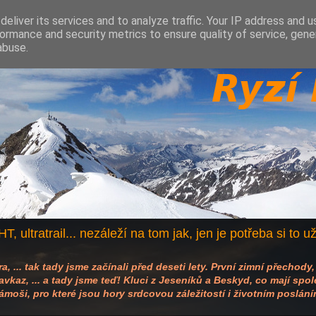
eliver its services and to analyze traffic. Your IP address and 
ormance and security metrics to ensure quality of service, gen
abuse.
T, ultratrail... nezáleží na tom jak, jen je potřeba si to u
, ... tak tady jsme začínali před deseti lety. První zimní přechody,
kaz, ... a tady jsme teď! Kluci z Jeseníků a Beskyd, co mají společn
ámoši, pro které jsou hory srdcovou záležitostí i životním poslání