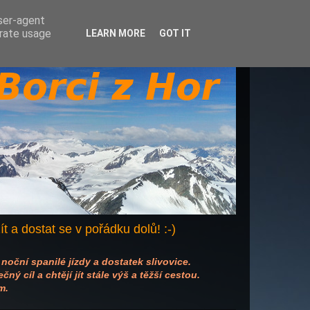
user-agent
erate usage
LEARN MORE
GOT IT
žít a dostat se v pořádku dolů! :-)
 noční spanilé jízdy a dostatek slivovice.
ý cíl a chtějí jít stále výš a těžší cestou.
m.