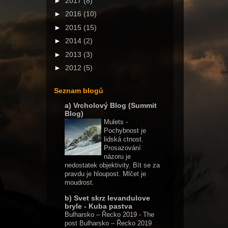
►
2017
(8)
►
2016
(10)
►
2015
(15)
►
2014
(2)
►
2013
(3)
►
2012
(5)
Seznam blogů
a) Vrcholový Blog (Summit
Blog)
Mulets
-
Pochybnost je
lidská ctnost.
Prosazování
názoru je
nedostatek objektivity. Bít se za
pravdu je hloupost. Mlčet je
moudrost.
b) Svet skrz levandulove
bryle - Kuba pastva
Bulharsko – Řecko 2019
-
The
post Bulharsko – Řecko 2019