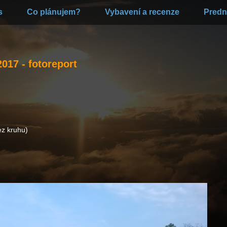
s
Co plánujem?
Vybavení a recenze
Predn
017 - fotoreport
ez kruhu)