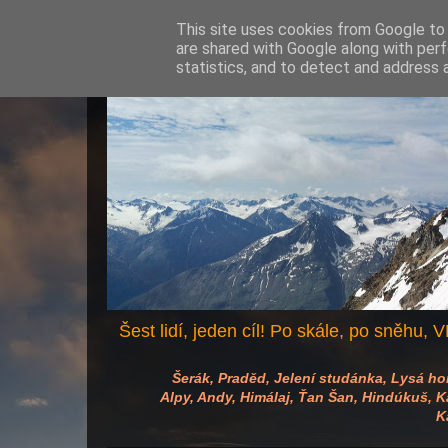
This site uses cookies from Google to d
are shared with Google along with perf
statistics, and to detect and address 
Šest lidí, jeden cíl! Po skále, po sněhu, VH
Šerák, Praděd, Jelení studánka, Lysá hora
Alpy, Andy, Himálaj, Ťan Šan, Hindúkuš, Kav
K