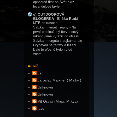
appeared first on Svět skrz
levandulové brýle.
c) OUTDOOROVÁ
BLOGERKA - Eliška Rudá
MTB po trasách
Salzkammergut Trophy
-
Na
první prodloužený červencový
víkend jsme vyrazili do oblasti
Salzkammergutu s bajkama, ale
i výbavou na ferraty a lezení.
Bylo to přesně týden před
znám...
Autoři
Jan
Jaroslav Maixner ( Majky )
Unknown
Unknown
Vít Orava (Mrqa, Mrkva)
javor