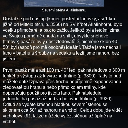
Severní stěna Allalinhornu.
Dostat se pod nástup (konec poslední lanovky, asi 1 km
jižně od Mittelaletch, p. 3560) na SV hřbet Allalinhornu bylo
vcelku přímočaré, a pak to začlo. Jelikož byla letošní zima
ve Švajcu poměrně chudá na sníh, obvykle sněhové
(firnové) pasáže byly dost zledovatělé, nicméně sklon 40-
50° byl (aspoň pro mě osobně) ideální. Takže jsme nechali
lano v batohu a šrouby na sedáku a lezli jsme nahoru bez
jištění.
První pasáž měla asi 100 m, 40° led, pak následovalo 300 m
lehkého výstupu až k výrazné trhlině (p. 3800). Tady to buď
můžete oblízt zprava přes trochu nepříjemně exponovanou
zledovatělou hranu a nebo přímo kolem trhliny, kde
doporučuju použít pro jistotu lano. Pak následuje
jednoduchá pasáž až pod vrcholovou trhlinu (p. 3920).
Odtud se vydáte krásnou hladkou severní stěnou se
sklonem cca 50° až nahoru na vrchol. Celou dobu jde vidět
vrcholový kříž, takže můžete vylézt stěnou až úplně na
vrchol.