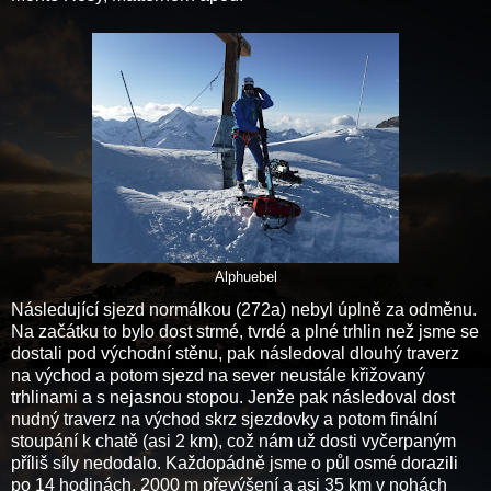
Alphuebel
Následující sjezd normálkou (272a) nebyl úplně za odměnu.
Na začátku to bylo dost strmé, tvrdé a plné trhlin než jsme se
dostali pod východní stěnu, pak následoval dlouhý traverz
na východ a potom sjezd na sever neustále křižovaný
trhlinami a s nejasnou stopou. Jenže pak následoval dost
nudný traverz na východ skrz sjezdovky a potom finální
stoupání k chatě (asi 2 km), což nám už dosti vyčerpaným
příliš síly nedodalo. Každopádně jsme o půl osmé dorazili
po 14 hodinách, 2000 m převýšení a asi 35 km v nohách