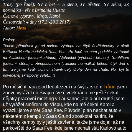
Tras
y (po
řadě
):
SV h
řbet
+
S stěna, JV hř
eben, SV stěna, JZ
normálka
- vše z Brittania Huette
Členové výpravy: Mrqa,
Karol
Časotrvání:
4 dny
(
17
.
3
.-
20.3
.201
7
)
Autor
:
Mrqa
Prolog:
Tenhle příspěvek je od našem výstupu na čtyři čtyřtisícovky v okolí
Brittania Huette nedaleko Saas Fee. Po řadě se nám podařilo vystoupit
na Allalinhorn (severní stěnou), Alphuebel (východní hřeben), Strahlhorn
(severní stěna) a Rimpfischhorn (západní normálka) během čtyř dnů s
tím, že jsme kvůli vichřici strávili celý druhý den na chatě. No, byl to
povedenej skialpovej výlet... :)
Po měsíční pauze od ledolezení na švýcarském
Trůnu
jsem
znovu vyrážel do Švajcu. Ve čtvrtek ráno mě ještě čekal
nějaký pracovní meeting v Lausanne, ale o půl druhé jsem
už vyrážel směrem do Vispu, kde na mě čekal Karol a
vyrazili jsme směr Saas Fee. Původní plán nechat auto v
některém z kempů v Saas Grund ztroskotal na tim, že
všechny kempy byly ještě zavřené, takže jsme dojeli až na
parkoviště do Saas Fee, kde jsme nechali stát Karlovo auto