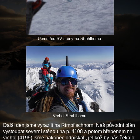
Uprostřed SV stěny na Strahlhornu.
Vrchol Strahlhornu.
Další den jsme vyrazili na Rimpfischhorn. Náš původní plán
vystoupat severní stěnou na p. 4108 a potom hřebenem na
vrchol (4199) jsme nakonec odpískali, jelikož by nás čekalo