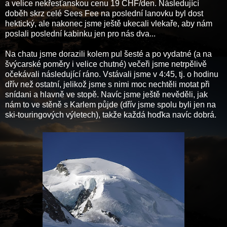
a velice nekřesťanskou cenu 19 CHF/den. Následující
doběh skrz celé Sees Fee na poslední lanovku byl dost
hektický, ale nakonec jsme ještě ukecali vlekaře, aby nám
poslali poslední kabinku jen pro nás dva...
Na chatu jsme dorazili kolem pul šesté a po vydatné (a na
švýcarské poměry i velice chutné) večeři jsme netrpělivě
očekávali následující ráno. Vstávali jsme v 4:45, tj. o hodinu
dřív než ostatní, jelikož jsme s nimi moc nechtěli motat při
snídani a hlavně ve stopě. Navíc jsme ještě nevěděli, jak
nám to ve stěně s Karlem půjde (dřív jsme spolu byli jen na
ski-touringových výletech), takže každá hoďka navíc dobrá.