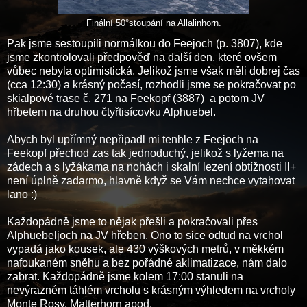
Finální 50°stoupání na Allalinhorn.
Pak jsme sestoupili normálkou do Feejoch (p. 3807), kde
jsme zkontrolovali předpověď na další den, které ovšem
vůbec nebyla optimistická. Jelikož jsme však měli dobrej čas
(cca 12:30) a krásný počasí, rozhodli jsme se pokračovat po
skialpové trase č. 271 na Feekopf (3887) a potom JV
hřbetem na druhou čtyřtisícovku Alphuebel.
Abych byl upřímný nepřipadl mi tenhle z Feejoch na
Feekopf přechod zas tak jednoduchý, jelikož s lyžema na
zádech a s lyžákama na nohách i skalní lezení obtížnosti II+
není úplně zadarmo, hlavně když se Vám nechce vytahovat
lano :)
Každopádně jsme to nějak přešli a pokračovali přes
Alphuebeljoch na JV hřeben. Ono to sice odtud na vrchol
vypadá jako kousek, ale 430 výškových metrů, v měkkém
nafoukaném sněhu a bez pořádné aklimatizace, nám dalo
zabrat. Každopádně jsme kolem 17:00 stanuli na
nevýrazném táhlém vrcholu s krásným výhledem na vrcholy
Monte Rosy, Matterhorn apod.