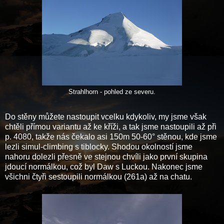
Strahlhorn - pohled ze severu.
Do stěny můžete nastoupit vcelku kdykoliv, my jsme však
chtěli přímou variantu až ke kříži, a tak jsme nastoupili až při
p. 4080, takže nás čekalo asi 150m 50-60° stěnou, kde jsme
lezli simul-climbing s tiblocky. Shodou okolností jsme
nahoru dolezli přesně ve stejnou chvíli jako první skupina
jdoucí normálkou, což byl Daw s Luckou. Nakonec jsme
všichni čtyři sestoupili normálkou (261a) až na chatu.