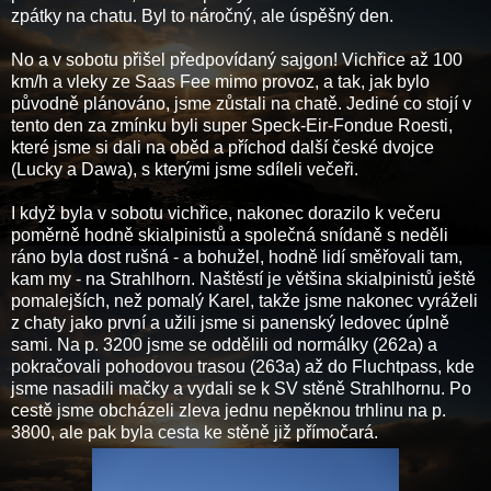
zpátky na chatu. Byl to náročný, ale úspěšný den.
No a v sobotu přišel předpovídaný sajgon! Vichřice až 100
km/h a vleky ze Saas Fee mimo provoz, a tak, jak bylo
původně plánováno, jsme zůstali na chatě. Jediné co stojí v
tento den za zmínku byli super Speck-Eir-Fondue Roesti,
které jsme si dali na oběd a příchod další české dvojce
(Lucky a Dawa), s kterými jsme sdíleli večeři.
I když byla v sobotu vichřice, nakonec dorazilo k večeru
poměrně hodně skialpinistů a společná snídaně s neděli
ráno byla dost rušná - a bohužel, hodně lidí směřovali tam,
kam my - na Strahlhorn. Naštěstí je většina skialpinistů ještě
pomalejších, než pomalý Karel, takže jsme nakonec vyráželi
z chaty jako první a užili jsme si panenský ledovec úplně
sami. Na p. 3200 jsme se oddělili od normálky (262a) a
pokračovali pohodovou trasou (263a) až do Fluchtpass, kde
jsme nasadili mačky a vydali se k SV stěně Strahlhornu. Po
cestě jsme obcházeli zleva jednu nepěknou trhlinu na p.
3800, ale pak byla cesta ke stěně již přímočará.