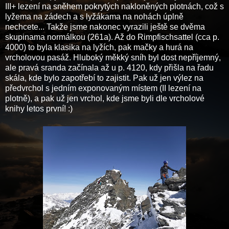
III+ lezení na sněhem pokrytých nakloněných plotnách, což s
lyžema na zádech a s lyžákama na nohách úplně
nechcete... Takže jsme nakonec vyrazili ještě se dvěma
skupinama normálkou (261a). Až do Rimpfischsattel (cca p.
4000) to byla klasika na lyžích, pak mačky a hurá na
vrcholovou pasáž. Hluboký měkký sníh byl dost nepříjemný,
ale pravá sranda začínala až u p. 4120, kdy přišla na řadu
skála, kde bylo zapotřebí to zajistit. Pak už jen výlez na
předvrchol s jedním exponovaným místem (II lezení na
plotně), a pak už jen vrchol, kde jsme byli dle vrcholové
knihy letos první! :)