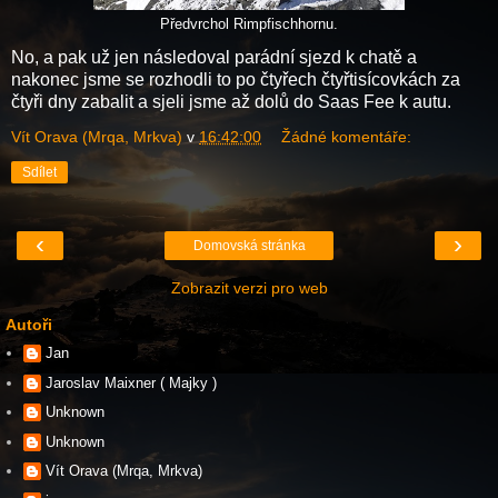
Předvrchol Rimpfischhornu.
No, a pak už jen následoval parádní sjezd k chatě a
nakonec jsme se rozhodli to po čtyřech čtyřtisícovkách za
čtyři dny zabalit a sjeli jsme až dolů do Saas Fee k autu.
Vít Orava (Mrqa, Mrkva)
v
16:42:00
Žádné komentáře:
Sdílet
‹
›
Domovská stránka
Zobrazit verzi pro web
Autoři
Jan
Jaroslav Maixner ( Majky )
Unknown
Unknown
Vít Orava (Mrqa, Mrkva)