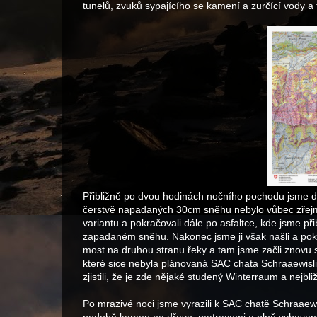
tunelů, zvuků sypajícího se kamení a zurčící vody 
Přibližně po dvou hodinách nočního pochodu jsme došl
čerstvě napadaných 30cm sněhu nebylo vůbec zřejmé 
variantu a pokračovali dále po asfaltce, kde jsme př
zapadaném sněhu. Nakonec jsme ji však našli a pok
most na druhou stranu řeky a tam jsme začli znovu s
které sice nebyla plánovaná SAC chata Schraaewisli-h
zjistili, že je zde nějaké studený Winterraum a nejbl
Po mrazivé noci jsme vyrazili k SAC chatě Schraaew