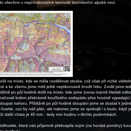
a to všechno v neproniknutelné temnotě bezměsíční alpské noci.
i na místo, kde se měla rozdělovat stezka, což však při nízké viditeln
a ke všemu jsme měli ještě neplánovaně brodit řeku. Zvolili jsme ted
ibližně po půl hodině došli na místo, kde jsme znova marně hledali odb
račovali kolem překrásně bouřlivého vodopádu přes hrozivě vypadající
toupat nahoru. Přibližně po půl hodině stoupání jsme se dostali k jedn
uette, coz by náš plán, ale nakonec jsme se spokojili i s touto, když 
ižší další chata je 45 min - tedy min hodinu v těchto podmínkách.
islihuette, které nás příjemně překvapila svým (na horské poměry) lux