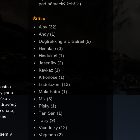
pod německý žebřík (...
Štítky
Alpy
(32)
Andy
(1)
Dogtrekking a Ultratrail
(5)
Himaláje
(3)
Hindúkuš
(1)
Jeseníky
(2)
Kavkaz
(1)
Krkonoše
(1)
Ledolezení
(13)
osti a
Malá Fatra
(1)
y jinou
očku v
Mix
(5)
 dřevěný
Písky
(1)
é chatě,
Ťan Šan
(1)
jsme
Tatry
(9)
Vícedélky
(12)
usem v
Vogesen
(2)