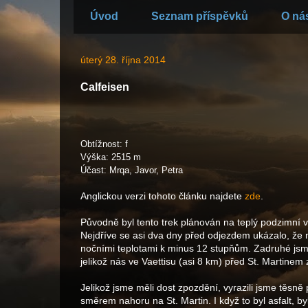
Úvod
Seznam příspěvků
O ná
úterý 28. října 2014
Calfeisen
Obtížnost: f
Výška: 2515 m
Účast: Mrqa, Javor, Petra
Anglickou verzi tohoto článku najdete
zde
.
Původně byl tento trek plánován na teplý podzimní ví
Nejdříve se asi dva dny před odjezdem ukázalo, že 
nočními teplotami k minus 12 stupňům. Zadruhé jsme
jelikož nás ve Vaettisu (asi 8 km) před St. Martinem 
Jelikož jsme měli dost zpozdění, vyrazili jsme těsn
směrem nahoru na St. Martin. I když to byl asfalt, 