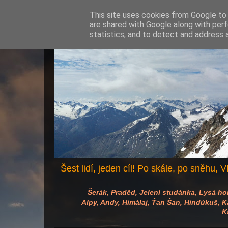
This site uses cookies from Google to d
are shared with Google along with perf
statistics, and to detect and address 
Šest lidí, jeden cíl! Po skále, po sněhu, VH
Šerák, Praděd, Jelení studánka, Lysá hora
Alpy, Andy, Himálaj, Ťan Šan, Hindúkuš, Kav
K