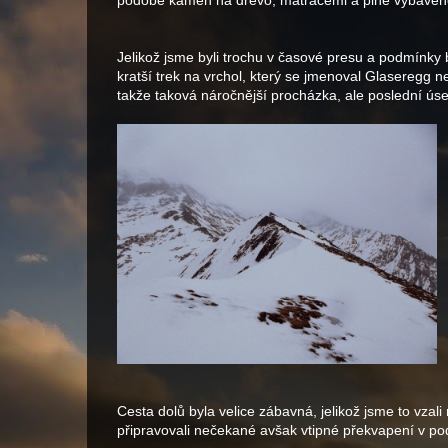
podobě kamen na dřevo, matracemi a plně vybaven
Jelikož jsme byli trochu v časové presu a podmínky by
kratší trek na vrchol, který se jmenoval Glaseregg n
takže taková náročnější procházka, ale poslední úsek 
Cesta dolů byla velice zábavná, jelikož jsme to v
připravovali nečekané avšak vtipné překvapení v po