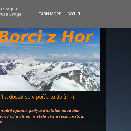
user-agent
erate usage
LEARN MORE
GOT IT
žít a dostat se v pořádku dolů! :-)
 noční spanilé jízdy a dostatek slivovice.
ý cíl a chtějí jít stále výš a těžší cestou.
m.