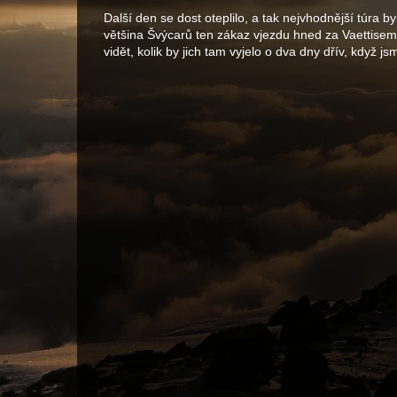
Další den se dost oteplilo, a tak nejvhodnější túra by
většina Švýcarů ten zákaz vjezdu hned za Vaettisem i
vidět, kolik by jich tam vyjelo o dva dny dřív, když js