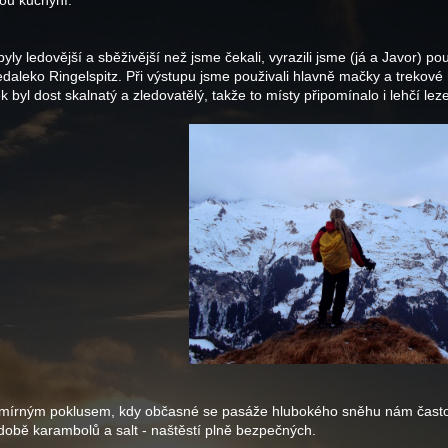
ou kuchyní.
ly ledovější a sběživější než jsme čekali, vyrazili jsme (já a Javor) po
edaleko Ringelspitz. Při výstupu jsme použivali hlavně mačky a trekové 
byl dost skalnatý a zledovatělý, takže to místy připomínalo i lehčí leze
zali mírným poklusem, kdy občasné se pasáže hlubokého sněhu nám čast
době karambolů a salt - naštěstí plně bezpečných.