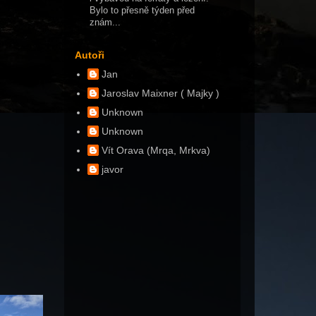
Bylo to přesně týden před
znám...
Autoři
Jan
Jaroslav Maixner ( Majky )
Unknown
Unknown
Vít Orava (Mrqa, Mrkva)
javor