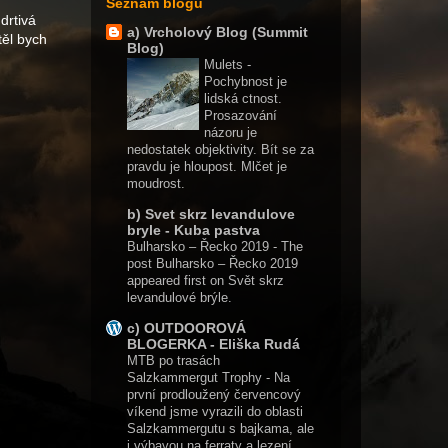
Seznam blogů
drtivá
a) Vrcholový Blog (Summit
těl bych
Blog)
Mulets
-
Pochybnost je
lidská ctnost.
Prosazování
názoru je
nedostatek objektivity. Bít se za
pravdu je hloupost. Mlčet je
moudrost.
b) Svet skrz levandulove
bryle - Kuba pastva
Bulharsko – Řecko 2019
-
The
post Bulharsko – Řecko 2019
appeared first on Svět skrz
levandulové brýle.
c) OUTDOOROVÁ
BLOGERKA - Eliška Rudá
MTB po trasách
Salzkammergut Trophy
-
Na
první prodloužený červencový
víkend jsme vyrazili do oblasti
Salzkammergutu s bajkama, ale
i výbavou na ferraty a lezení.