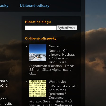
asky
Užitečné odkazy
Hledat na blogu
Oblíbené příspěvky
Noshaq
Noshaq Cíl
výpravy: Noshaq,
7 492 m n.m.,
Hind ú k u š,
Afghanistán /Pákistán Trasa:
SZ normálka z Afghanistánu -
ob...
end s
Weberovka
možné,
Weberovka aneb
Keď to máš
"preistené"!
Destinace
nahoru
výpravy: Severní stěna MKŠ,
, mostů,
Vysoké Tatry Cíl: Weberovka