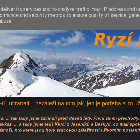
eliver its services and to analyze traffic. Your IP address and 
ormance and security metrics to ensure quality of service, gen
abuse.
T, ultratrail... nezáleží na tom jak, jen je potřeba si to u
, ... tak tady jsme začínali před deseti lety. První zimní přechody,
kaz, ... a tady jsme teď! Kluci z Jeseníků a Beskyd, co mají společn
ámoši, pro které jsou hory srdcovou záležitostí i životním poslání