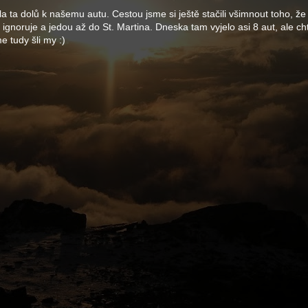
la ta dolů k našemu autu. Cestou jsme si ještě stačili všimnout toho, že 
gnoruje a jedou až do St. Martina. Dneska tam vyjelo asi 8 aut, ale ch
me tudy šli my :)