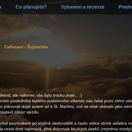
s
Co plánujem?
Vybavení a recenze
Predn
Calfeisen
- Švýcarsko
kend, ale nakonec vše bylo trochu jinak... :)
místo posledního teplého podzimního víkendu nás čeká první zimní vík
 plánovali dojet autem až k St. Martinu, což se však ukázalo jako ne
zastavil zákaz vjezdu.
ě před soumrakem po totálně zledovatělé a často velice strmé asfaltce 
byla cesta dost zajímavá, plná dokonale kluzkých úseků (zejména mosty)